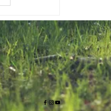
KNK Welcomes
onstructive
U Approach
n Malta Bird
rapping
ialogue