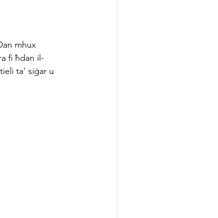
 Dan mhux 
 fi ħdan il-
li ta' siġar u 