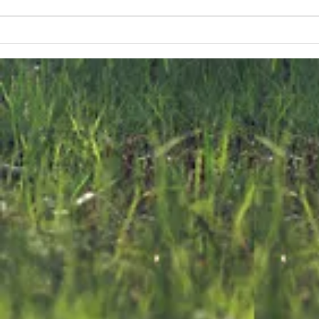
us
n
The FKNK
F
releases 700
C
ef
Turtle Doves
E
into the Wild
o
on World
T
Migratory Bird
D
Day