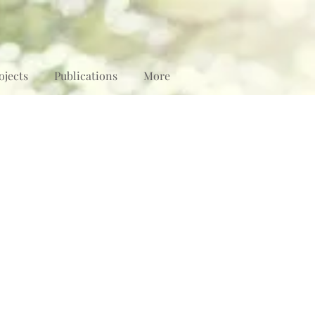
ojects
Publications
More