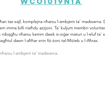
wcOI019N1A
sħan tas-sajf, komplejna nħarsu l-ambjent ta' madwarna.
iem imma billi nieħdu azzjoni. Ta' kuljum membri voluntiera
ibqgħu nħarsu kemm dawk is-siġar maturi u l-eluf ta' xtie
magħtul dawn l-aħħar snin fiż-żoni tal-Miżieb u l-Aħrax.
nħarsu l-ambjent ta' madwarna.