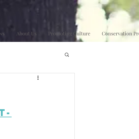
ws
About Us
Promoting Culture
Conservation Pr
t-