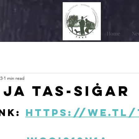
Home
Ne
23
1 min read
ija tas-Siġar
NK: 
https://we.tl/